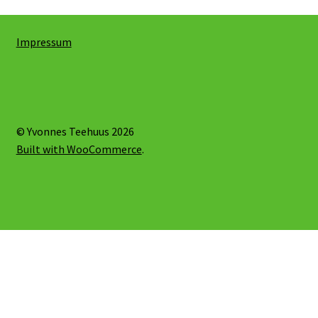
Impressum
© Yvonnes Teehuus 2026
Built with WooCommerce
.