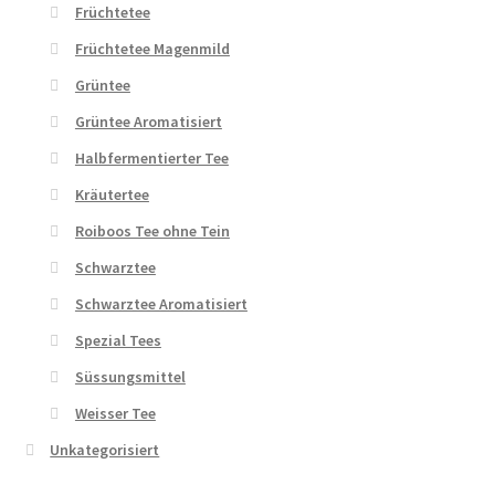
Früchtetee
Früchtetee Magenmild
Grüntee
Grüntee Aromatisiert
Halbfermentierter Tee
Kräutertee
Roiboos Tee ohne Tein
Schwarztee
Schwarztee Aromatisiert
Spezial Tees
Süssungsmittel
Weisser Tee
Unkategorisiert