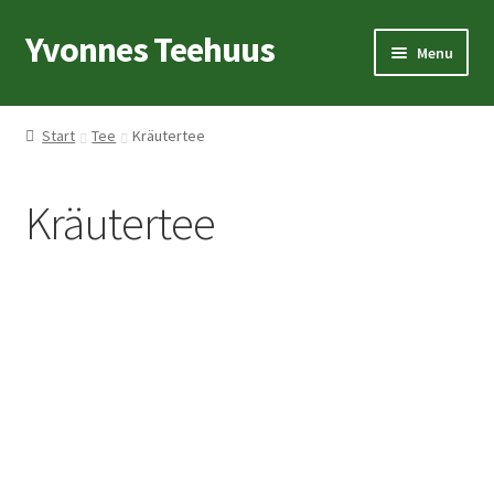
Yvonnes Teehuus
Skip
Skip
Menu
to
to
navigation
content
Startseite
Start
Tee
Kräutertee
Teelexikon
Kräutertee
Tee
Geschirr
Geschenkideen