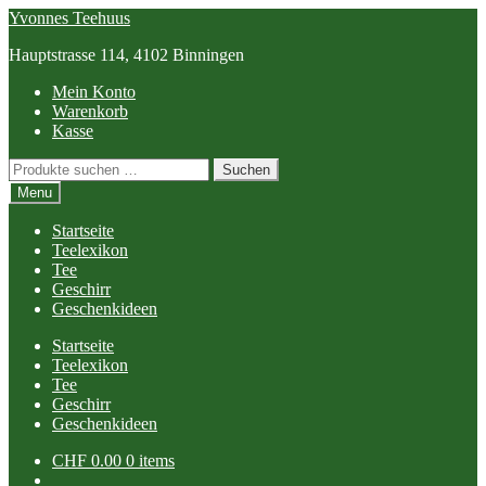
Skip
Skip
Yvonnes Teehuus
to
to
Hauptstrasse 114, 4102 Binningen
navigation
content
Mein Konto
Warenkorb
Kasse
Suchen
Suchen
nach:
Menu
Startseite
Teelexikon
Tee
Geschirr
Geschenkideen
Startseite
Teelexikon
Tee
Geschirr
Geschenkideen
CHF
0.00
0 items