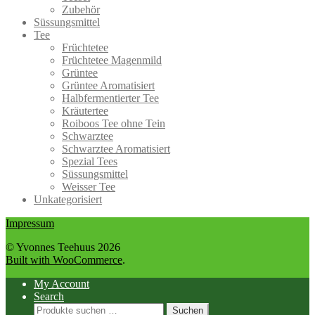
Zubehör
Süssungsmittel
Tee
Früchtetee
Früchtetee Magenmild
Grüntee
Grüntee Aromatisiert
Halbfermentierter Tee
Kräutertee
Roiboos Tee ohne Tein
Schwarztee
Schwarztee Aromatisiert
Spezial Tees
Süssungsmittel
Weisser Tee
Unkategorisiert
Impressum
© Yvonnes Teehuus 2026
Built with WooCommerce
.
My Account
Search
Suchen
Suchen