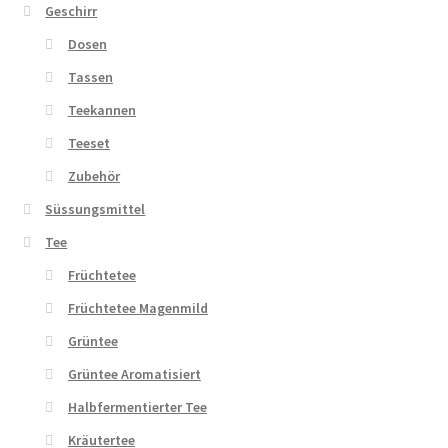
Geschirr
Dosen
Tassen
Teekannen
Teeset
Zubehör
Süssungsmittel
Tee
Früchtetee
Früchtetee Magenmild
Grüntee
Grüntee Aromatisiert
Halbfermentierter Tee
Kräutertee