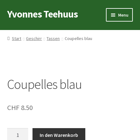
Yvonnes Teehuus
Skip
Skip
Menu
to
to
navigation
content
Startseite
Start
Geschirr
Tassen
Coupelles blau
Teelexikon
Tee
Coupelles blau
Geschirr
Geschenkideen
CHF
8.50
Coupelles
In den Warenkorb
blau