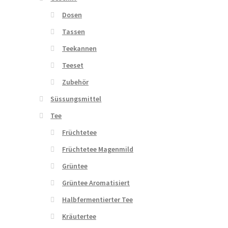
Dosen
Tassen
Teekannen
Teeset
Zubehör
Süssungsmittel
Tee
Früchtetee
Früchtetee Magenmild
Grüntee
Grüntee Aromatisiert
Halbfermentierter Tee
Kräutertee