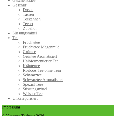
Geschenkideen
Die
gewählt
Geschirr
Optionen
werden
Dosen
können
Tassen
auf
Teekannen
der
Teeset
Produktseite
Zubehör
gewählt
Süssungsmittel
werden
Tee
Früchtetee
Früchtetee Magenmild
Grüntee
Grüntee Aromatisiert
Halbfermentierter Tee
Kräutertee
Roiboos Tee ohne Tein
Schwarztee
Schwarztee Aromatisiert
Spezial Tees
Süssungsmittel
Weisser Tee
Unkategorisiert
Impressum
© Yvonnes Teehuus 2026