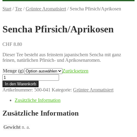
Start
/
Tee
/
Grüntee Aromatisiert
/
Sencha Pfirsich/Aprikosen
Sencha Pfirsich/Aprikosen
CHF
8.80
Dieser Tee besteht aus feinstem japanischem Sencha mit ganz
feinen, natürlichen Pfirsich- und Aprikosenaromen.
Menge (g)
Zurücksetzen
Sencha
Pfirsich/Aprikosen
In den Warenkorb
Menge
Artikelnummer:
500-041
Kategorie:
Grüntee Aromatisiert
Zusätzliche Information
Zusätzliche Information
Gewicht
n. a.