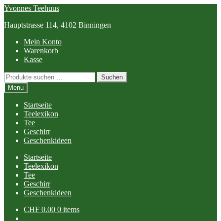
Skip
Skip
Yvonnes Teehuus
to
to
Hauptstrasse 114, 4102 Binningen
navigation
content
Mein Konto
Warenkorb
Kasse
Suchen
Suchen
nach:
Menu
Startseite
Teelexikon
Tee
Geschirr
Geschenkideen
Startseite
Teelexikon
Tee
Geschirr
Geschenkideen
CHF
0.00
0 items