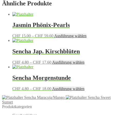
Ähnliche Produkte
Jasmin Phönix-Pearls
Preisspanne:
Dieses
CHF
15.00
–
CHF
59.60
Ausführung wählen
CHF 15.00
Produkt
bis
weist
CHF 59.60
mehrere
Sencha Jap. Kirschblüten
Varianten
auf.
Preisspanne:
Dieses
CHF
4.80
–
CHF
17.60
Ausführung wählen
Die
CHF 4.80
Produkt
Optionen
bis
weist
können
CHF 17.60
mehrere
Sencha Morgenstunde
auf
Varianten
der
auf.
Produktseite
Preisspanne:
Dieses
CHF
4.80
–
CHF
18.00
Ausführung wählen
Die
gewählt
CHF 4.80
Produkt
Optionen
werden
Sencha Maracuja/Mango
Sencha Sweet
bis
weist
können
Sunset
CHF 18.00
mehrere
auf
Produktkategorien
Varianten
der
auf.
Produktseite