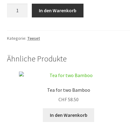
Teeset
In den Warenkorb
Terracotta
mit
Landschale
Menge
Kategorie:
Teeset
Ähnliche Produkte
Tea for two Bamboo
CHF
58.50
In den Warenkorb