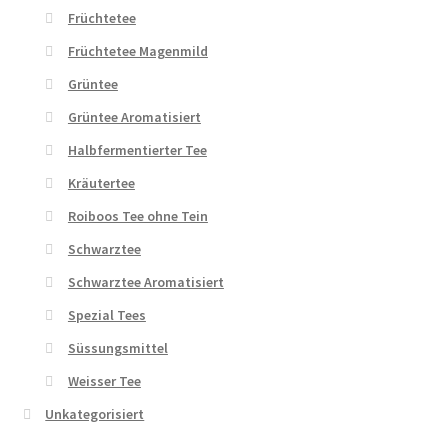
Früchtetee
Früchtetee Magenmild
Grüntee
Grüntee Aromatisiert
Halbfermentierter Tee
Kräutertee
Roiboos Tee ohne Tein
Schwarztee
Schwarztee Aromatisiert
Spezial Tees
Süssungsmittel
Weisser Tee
Unkategorisiert