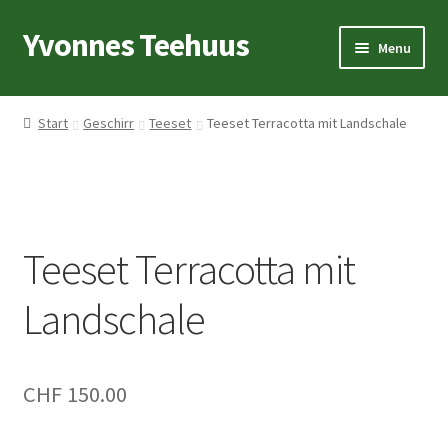
Yvonnes Teehuus
Skip
Skip
Menu
to
to
navigation
content
Startseite
Start
Geschirr
Teeset
Teeset Terracotta mit Landschale
Teelexikon
Tee
Teeset Terracotta mit
Geschirr
Landschale
Geschenkideen
CHF
150.00