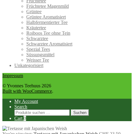
Früchtetee
Früchtetee Magenmild
Grüntee
Grüntee Aromatisiert
Halbfermentierter Tee
Kräutertee
Roiboos Tee ohne Tein
Schwarztee
Schwarztee Aromatisiert
Spezial Tees
Süssungsmittel
Weisser Tee
Unkategorisiert
Impressum
© Yvonnes Teehuus 2026
Built with WooCommerce
.
My Account
Search
Suchen
Suchen
nach:
Cart
0
You're viewing:
Teetasse mit Japanischen Weish
CHF
23.50