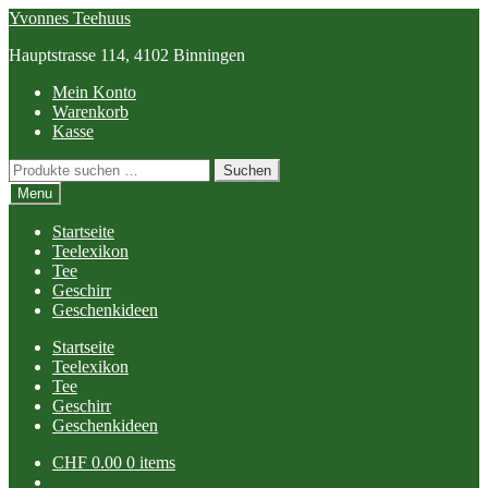
Skip
Skip
Yvonnes Teehuus
to
to
Hauptstrasse 114, 4102 Binningen
navigation
content
Mein Konto
Warenkorb
Kasse
Suchen
Suchen
nach:
Menu
Startseite
Teelexikon
Tee
Geschirr
Geschenkideen
Startseite
Teelexikon
Tee
Geschirr
Geschenkideen
CHF
0.00
0 items