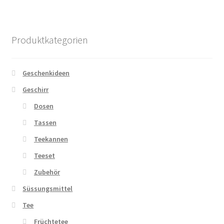
werden
Varianten
auf.
Die
Produktkategorien
Optionen
können
auf
Geschenkideen
der
Geschirr
Produktseite
Dosen
gewählt
werden
Tassen
Teekannen
Teeset
Zubehör
Süssungsmittel
Tee
Früchtetee