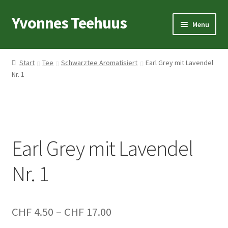
Yvonnes Teehuus
Skip
Skip
Menu
to
to
navigation
content
Startseite
Start
Tee
Schwarztee Aromatisiert
Earl Grey mit Lavendel
Nr. 1
Teelexikon
Tee
Geschirr
Earl Grey mit Lavendel
Geschenkideen
Nr. 1
Preisspanne:
CHF
4.50
–
CHF
17.00