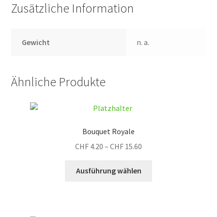
Zusätzliche Information
Gewicht
n. a.
Ähnliche Produkte
Bouquet Royale
Preisspanne:
CHF
4.20
–
CHF
15.60
CHF 4.20
Dieses
bis
Ausführung wählen
Produkt
CHF 15.60
weist
mehrere
Varianten