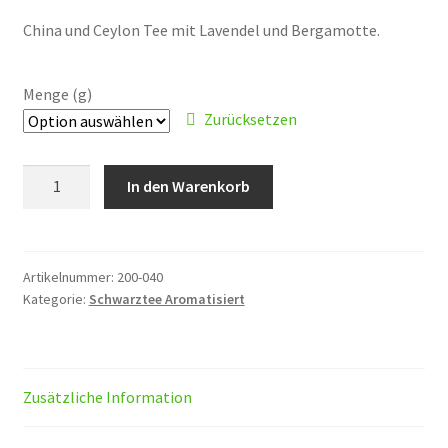
CHF 4.50
China und Ceylon Tee mit Lavendel und Bergamotte.
bis
CHF 17.00
Menge (g)
Zurücksetzen
Earl
In den Warenkorb
Grey
mit
Lavendel
Nr.
Artikelnummer:
200-040
Kategorie:
Schwarztee Aromatisiert
1
Menge
Zusätzliche Information