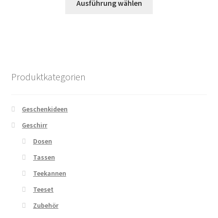
bis
Ausführung wählen
der
Produkt
CHF 16.00
Produktseite
weist
gewählt
mehrere
werden
Varianten
auf.
Die
Produktkategorien
Optionen
können
auf
Geschenkideen
der
Geschirr
Produktseite
Dosen
gewählt
werden
Tassen
Teekannen
Teeset
Zubehör