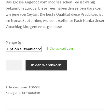
Das grosse Angebot vom indonesischen Tee ist wenig
bis
bekannt in Europa. Diese Tees haben den selben Karakter
CHF 15.60
wie jene von Ceylon. Die beste Qualität diese Produktes ist
im Monat September, wie der excellente Pasir Nanka Unser
Vorschlag Morgentee zu geniesse
Menge (g)
Zurücksetzen
Java
In den Warenkorb
OP
"Superieur
Pasir
Nangk"
Artikelnummer:
100-046
Kategorie:
Schwarztee
Menge