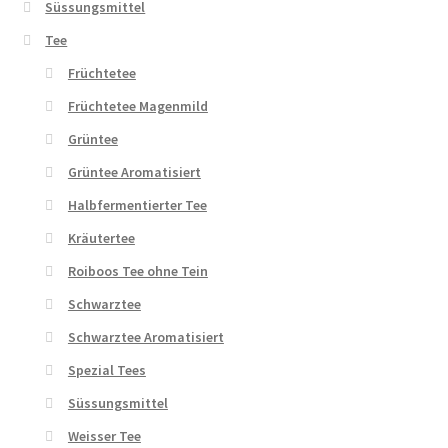
Süssungsmittel
Tee
Früchtetee
Früchtetee Magenmild
Grüntee
Grüntee Aromatisiert
Halbfermentierter Tee
Kräutertee
Roiboos Tee ohne Tein
Schwarztee
Schwarztee Aromatisiert
Spezial Tees
Süssungsmittel
Weisser Tee