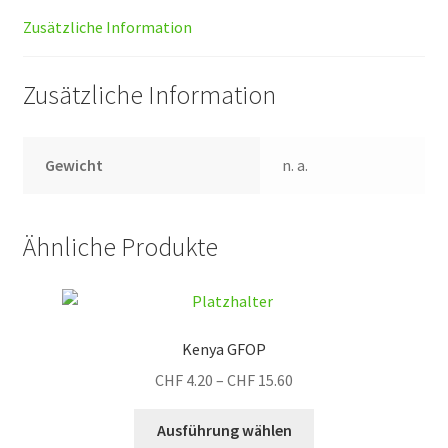
Zusätzliche Information
Zusätzliche Information
Gewicht
n. a.
Ähnliche Produkte
Kenya GFOP
Preisspanne:
CHF
4.20
–
CHF
15.60
CHF 4.20
Dieses
bis
Ausführung wählen
Produkt