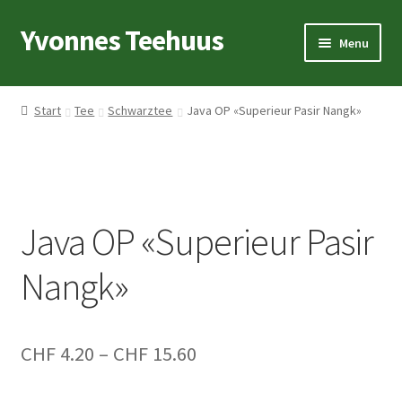
Yvonnes Teehuus
Skip
Skip
Menu
to
to
navigation
content
Startseite
Start
Tee
Schwarztee
Java OP «Superieur Pasir Nangk»
Teelexikon
Tee
Java OP «Superieur Pasir
Geschirr
Nangk»
Geschenkideen
Preisspanne:
CHF
4.20
–
CHF
15.60
CHF 4.20