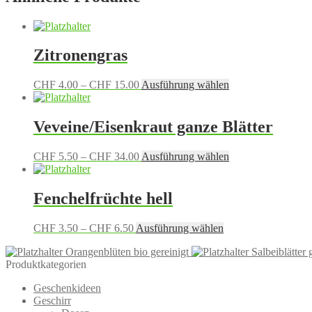
Zitronengras
Preisspanne:
Dieses
CHF
4.00
–
CHF
15.00
Ausführung wählen
CHF 4.00
Produkt
bis
weist
CHF 15.00
mehrere
Veveine/Eisenkraut ganze Blätter
Varianten
auf.
Preisspanne:
Dieses
CHF
5.50
–
CHF
34.00
Ausführung wählen
Die
CHF 5.50
Produkt
Optionen
bis
weist
können
CHF 34.00
mehrere
Fenchelfrüchte hell
auf
Varianten
der
auf.
Produktseite
Preisspanne:
Dieses
CHF
3.50
–
CHF
6.50
Ausführung wählen
Die
gewählt
CHF 3.50
Produkt
Optionen
werden
Orangenblüten bio gereinigt
Salbeiblätter 
bis
weist
können
Produktkategorien
CHF 6.50
mehrere
auf
Varianten
der
Geschenkideen
auf.
Produktseite
Geschirr
Die
gewählt