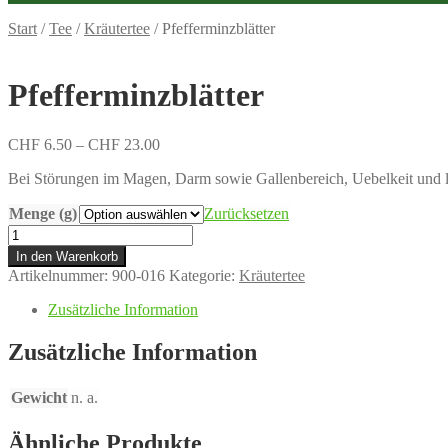
Start
/
Tee
/
Kräutertee
/
Pfefferminzblätter
Pfefferminzblätter
Preisspanne:
CHF
6.50
–
CHF
23.00
CHF 6.50
Bei Störungen im Magen, Darm sowie Gallenbereich, Uebelkeit und 
bis
CHF 23.00
Menge (g)
Zurücksetzen
Pfefferminzblätter
Menge
In den Warenkorb
Artikelnummer:
900-016
Kategorie:
Kräutertee
Zusätzliche Information
Zusätzliche Information
Gewicht
n. a.
Ähnliche Produkte