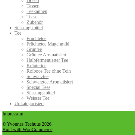
Dosen
Optionen
werden
Tassen
können
Teekannen
auf
Teeset
der
Zubehör
Produktseite
Süssungsmittel
gewählt
Tee
werden
Früchtetee
Früchtetee Magenmild
Grüntee
Grüntee Aromatisiert
Halbfermentierter Tee
Kräutertee
Roiboos Tee ohne Tein
Schwarztee
Schwarztee Aromatisiert
Spezial Tees
Süssungsmittel
Weisser Tee
Unkategorisiert
Impressum
© Yvonnes Teehuus 2026
Built with WooCommerce
.