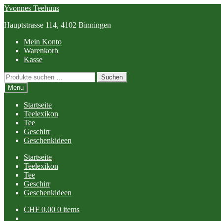
Skip
Skip
Yvonnes Teehuus
to
to
Hauptstrasse 114, 4102 Binningen
navigation
content
Mein Konto
Warenkorb
Kasse
Suchen
Suchen
nach:
Menu
Startseite
Teelexikon
Tee
Geschirr
Geschenkideen
Startseite
Teelexikon
Tee
Geschirr
Geschenkideen
CHF
0.00
0 items