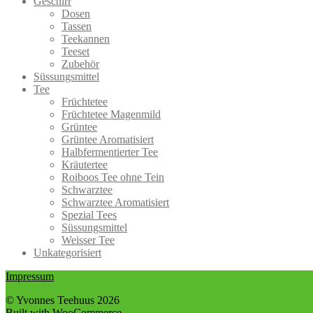
Geschirr
Die
gewählt
Dosen
Optionen
werden
Tassen
können
Teekannen
auf
Teeset
der
Zubehör
Produktseite
Süssungsmittel
gewählt
Tee
werden
Früchtetee
Früchtetee Magenmild
Grüntee
Grüntee Aromatisiert
Halbfermentierter Tee
Kräutertee
Roiboos Tee ohne Tein
Schwarztee
Schwarztee Aromatisiert
Spezial Tees
Süssungsmittel
Weisser Tee
Unkategorisiert
Impressum
© Yvonnes Teehuus 2026
Built with WooCommerce
.