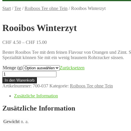
Start
/
Tee
/
Roiboos Tee ohne Tein
/
Rooibos Winterzyt
Rooibos Winterzyt
Preisspanne:
CHF
4.50
–
CHF
15.00
CHF 4.50
Bester Rooibos Tee mit dem feinen Flavour von Orangen und Zimt. S
bis
Spezialität können Sie mit ein wenig braunem Rohrzucker süssen.
CHF 15.00
Menge (g)
Zurücksetzen
Rooibos
Winterzyt
In den Warenkorb
Menge
Artikelnummer:
700-037
Kategorie:
Roiboos Tee ohne Tein
Zusätzliche Information
Zusätzliche Information
Gewicht
n. a.