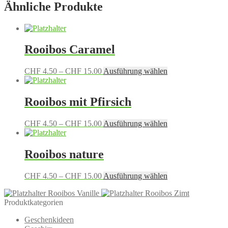
Ähnliche Produkte
Rooibos Caramel
Preisspanne:
Dieses
CHF
4.50
–
CHF
15.00
Ausführung wählen
CHF 4.50
Produkt
bis
weist
CHF 15.00
mehrere
Rooibos mit Pfirsich
Varianten
auf.
Preisspanne:
Dieses
CHF
4.50
–
CHF
15.00
Ausführung wählen
Die
CHF 4.50
Produkt
Optionen
bis
weist
können
CHF 15.00
mehrere
Rooibos nature
auf
Varianten
der
auf.
Produktseite
Preisspanne:
Dieses
CHF
4.50
–
CHF
15.00
Ausführung wählen
Die
gewählt
CHF 4.50
Produkt
Optionen
werden
Rooibos Vanille
Rooibos Zimt
bis
weist
können
Produktkategorien
CHF 15.00
mehrere
auf
Varianten
der
Geschenkideen
auf.
Produktseite