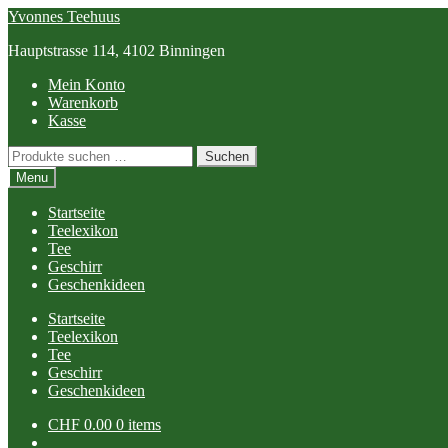
Skip
Skip
Yvonnes Teehuus
to
to
Hauptstrasse 114, 4102 Binningen
navigation
content
Mein Konto
Warenkorb
Kasse
Suchen
Suchen
nach:
Menu
Startseite
Teelexikon
Tee
Geschirr
Geschenkideen
Startseite
Teelexikon
Tee
Geschirr
Geschenkideen
CHF
0.00
0 items