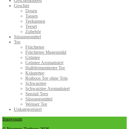
Geschenkideen
auf.
Produktseite
Geschirr
Die
gewählt
Dosen
Optionen
werden
Tassen
können
Teekannen
auf
Teeset
der
Zubehör
Produktseite
Süssungsmittel
gewählt
Tee
werden
Früchtetee
Früchtetee Magenmild
Grüntee
Grüntee Aromatisiert
Halbfermentierter Tee
Kräutertee
Roiboos Tee ohne Tein
Schwarztee
Schwarztee Aromatisiert
Spezial Tees
Süssungsmittel
Weisser Tee
Unkategorisiert
Impressum
© Yvonnes Teehuus 2026