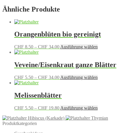
Ähnliche Produkte
Orangenblüten bio gereinigt
Preisspanne:
Dieses
CHF
8.50
–
CHF
34.00
Ausführung wählen
CHF 8.50
Produkt
bis
weist
CHF 34.00
mehrere
Veveine/Eisenkraut ganze Blätter
Varianten
auf.
Preisspanne:
Dieses
CHF
5.50
–
CHF
34.00
Ausführung wählen
Die
CHF 5.50
Produkt
Optionen
bis
weist
können
CHF 34.00
mehrere
Melissenblätter
auf
Varianten
der
auf.
Produktseite
Preisspanne:
Dieses
CHF
5.50
–
CHF
19.80
Ausführung wählen
Die
gewählt
CHF 5.50
Produkt
Optionen
werden
Hibiscus (Karkade)
Thymian
bis
weist
können
Produktkategorien
CHF 19.80
mehrere
auf
Varianten
der