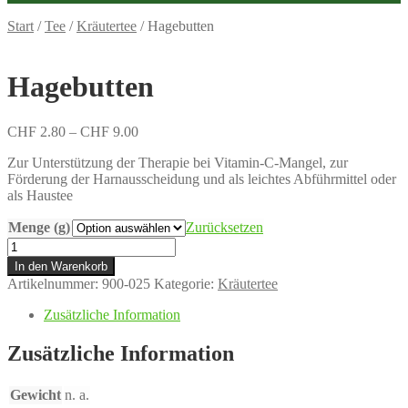
Start
/
Tee
/
Kräutertee
/
Hagebutten
Hagebutten
Preisspanne:
CHF
2.80
–
CHF
9.00
CHF 2.80
Zur Unterstützung der Therapie bei Vitamin-C-Mangel, zur
bis
Förderung der Harnausscheidung und als leichtes Abführmittel oder
CHF 9.00
als Haustee
Menge (g)
Zurücksetzen
Hagebutten
Menge
In den Warenkorb
Artikelnummer:
900-025
Kategorie:
Kräutertee
Zusätzliche Information
Zusätzliche Information
Gewicht
n. a.