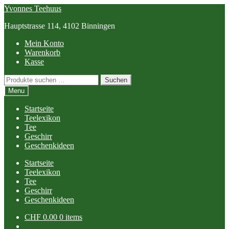
Skip
Skip
Yvonnes Teehuus
to
to
Hauptstrasse 114, 4102 Binningen
navigation
content
Mein Konto
Warenkorb
Kasse
Suchen
Suchen
nach:
Menu
Startseite
Teelexikon
Tee
Geschirr
Geschenkideen
Startseite
Teelexikon
Tee
Geschirr
Geschenkideen
CHF
0.00
0 items