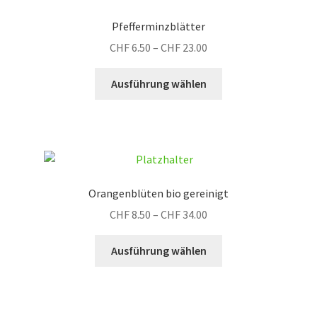
Die
Pfefferminzblätter
Optionen
Preisspanne:
CHF
6.50
–
CHF
23.00
können
CHF 6.50
auf
Dieses
bis
Ausführung wählen
der
Produkt
CHF 23.00
Produktseite
weist
gewählt
mehrere
werden
Varianten
auf.
Die
Orangenblüten bio gereinigt
Optionen
Preisspanne:
CHF
8.50
–
CHF
34.00
können
CHF 8.50
auf
Dieses
bis
Ausführung wählen
der
Produkt
CHF 34.00
Produktseite
weist
gewählt
mehrere
werden
Varianten