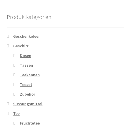
auf.
Die
Produktkategorien
Optionen
können
auf
Geschenkideen
der
Geschirr
Produktseite
Dosen
gewählt
werden
Tassen
Teekannen
Teeset
Zubehör
Süssungsmittel
Tee
Früchtetee