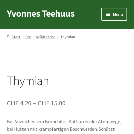
Yvonnes Teehuus
Skip
Skip
Menu
to
to
navigation
content
Startseite
Start
Tee
Kräutertee
Thymian
Teelexikon
Tee
Thymian
Geschirr
Geschenkideen
Preisspanne:
CHF
4.20
–
CHF
15.00
CHF 4.20
Bei Anzeichen von Bronchitis, Katharren der Atemwege,
bis
bei Husten mit krampfartigen Beschwerden. Schützt