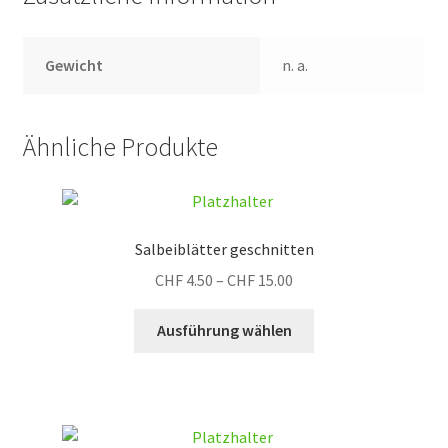
Gewicht
n. a.
Ähnliche Produkte
Salbeiblätter geschnitten
Preisspanne:
CHF
4.50
–
CHF
15.00
CHF 4.50
Dieses
bis
Ausführung wählen
Produkt
CHF 15.00
weist
mehrere
Varianten
auf.